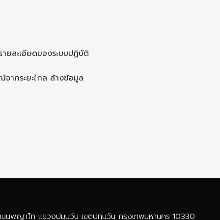
ะรายละเอียดของระบบปฏิบัติ
ณ์จากระยะไกล ล้างข้อมูล
่ 12 ถนนพญาไท แขวงปมุมวัน เขตปทุมวัน กรุงเทพมหานคร 10330